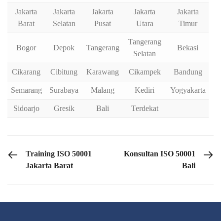
Jakarta
Jakarta
Jakarta
Jakarta
Jakarta
Barat
Selatan
Pusat
Utara
Timur
Tangerang
Bogor
Depok
Tangerang
Bekasi
Selatan
Cikarang
Cibitung
Karawang
Cikampek
Bandung
Semarang
Surabaya
Malang
Kediri
Yogyakarta
Sidoarjo
Gresik
Bali
Terdekat
PREVIOUS POST
NEXT POST
Training ISO 50001
Konsultan ISO 50001
Jakarta Barat
Bali