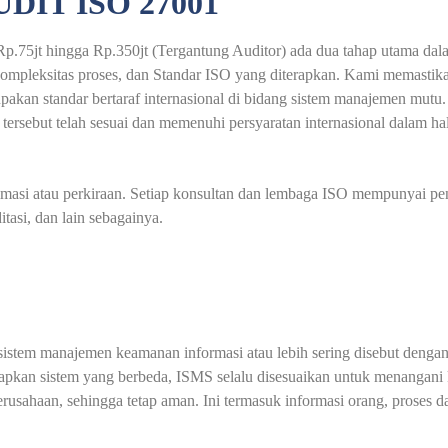
DIT ISO 27001
p.75jt hingga Rp.350jt (Tergantung Auditor) ada dua tahap utama dalam 
t kompleksitas proses, dan Standar ISO yang diterapkan. Kami memasti
upakan standar bertaraf internasional di bidang sistem manajemen mutu.
an tersebut telah sesuai dan memenuhi persyaratan internasional dalam 
timasi atau perkiraan. Setiap konsultan dan lembaga ISO mempunyai pe
asi, dan lain sebagainya.
 sistem manajemen keamanan informasi atau lebih sering disebut deng
rapkan sistem yang berbeda, ISMS selalu disesuaikan untuk menangani
 perusahaan, sehingga tetap aman. Ini termasuk informasi orang, proses