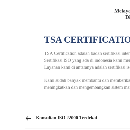
Melaya
D
TSA CERTIFICATI
TSA Certification adalah badan sertifikasi int
Sertifikasi ISO yang ada di indonesia kami me
Layanan kami di antaranya adalah sertifikasi iso
Kami sudah banyak membantu dan memberikan se
meningkatkan dan mengembangkan sistem mana
PREVIOUS POST
Konsultan ISO 22000 Terdekat