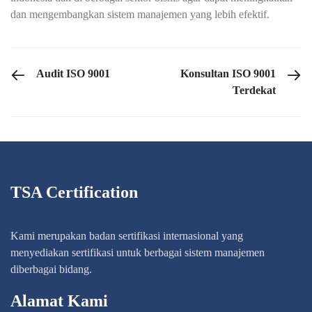
dan mengembangkan sistem manajemen yang lebih efektif.
PREVIOUS POST
NEXT POST
Audit ISO 9001
Konsultan ISO 9001
Terdekat
TSA Certification
Kami merupakan badan sertifikasi internasional yang
menyediakan sertifikasi untuk berbagai sistem manajemen
diberbagai bidang.
Alamat Kami