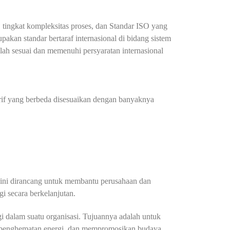
 tingkat kompleksitas proses, dan Standar ISO yang
kan standar bertaraf internasional di bidang sistem
elah sesuai dan memenuhi persyaratan internasional
arif yang berbeda disesuaikan dengan banyaknya
ini dirancang untuk membantu perusahaan dan
i secara berkelanjutan.
i dalam suatu organisasi. Tujuannya adalah untuk
ang penghematan energi, dan mempromosikan budaya