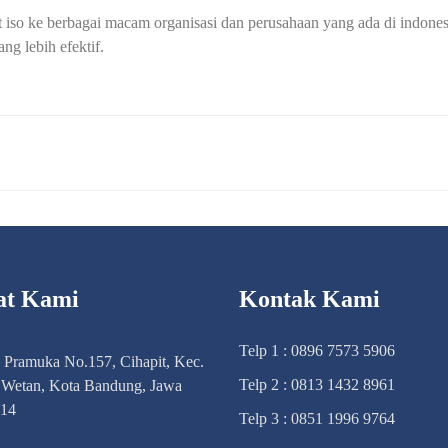
so ke berbagai macam organisasi dan perusahaan yang ada di indonesia
 lebih efektif.
at Kami
Kontak Kami
Telp 1 : 0896 7573 5906
n Pramuka No.157, Cihapit, Kec.
Telp 2 : 0813 1432 8961
Wetan, Kota Bandung, Jawa
114
Telp 3 : 0851 1996 9764