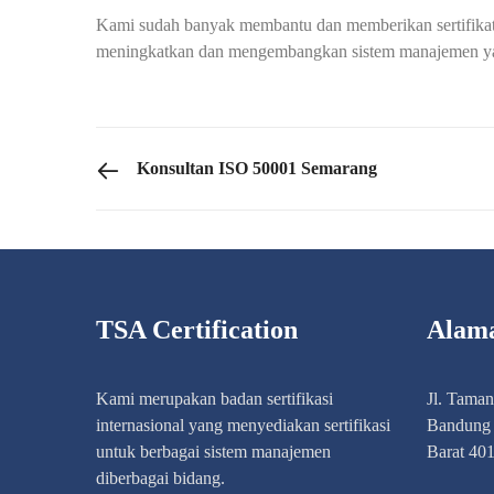
Kami sudah banyak membantu dan memberikan sertifikat i
meningkatkan dan mengembangkan sistem manajemen yang
PREVIOUS POST
Konsultan ISO 50001 Semarang
TSA Certification
Alam
Kami merupakan badan sertifikasi
Jl. Tama
internasional yang menyediakan sertifikasi
Bandung 
untuk berbagai sistem manajemen
Barat 40
diberbagai bidang.