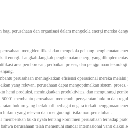
bagi perusahaan dan organisasi dalam mengelola energi mereka dengan
erusahaan mengidentifikasi dan mengelola peluang penghematan ene
erkait energi. Langkah-langkah penghematan energi yang diimplement
fikasi area pemborosan, perbaikan proses, dan penggunaan teknologi y
panjang.
mbantu perusahaan meningkatkan efisiensi operasional mereka melalui
baikan yang relevan, perusahaan dapat mengoptimalkan sistem, proses
aktu henti produksi, meningkatkan produktivitas, dan mengurangi pembo
0001 membantu perusahaan memenuhi persyaratan hukum dan regulasi te
ratan hukum yang berlaku di berbagai negara terkait penggunaan ene
an hukum yang relevan dan mengurangi risiko non-pematuhan.
1 memberikan bukti nyata tentang komitmen perusahaan terhadap prak
bahwa perusahaan telah memenuhi standar internasional yang diakui seca