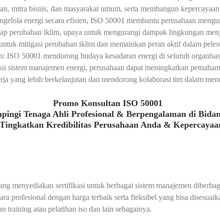
an, mitra bisnis, dan masyarakat umum, serta membangun kepercayaan 
lola energi secara efisien, ISO 50001 membantu perusahaan mengur
dap perubahan iklim, upaya untuk mengurangi dampak lingkungan menj
untuk mitigasi perubahan iklim dan memainkan peran aktif dalam peles
: ISO 50001 mendorong budaya kesadaran energi di seluruh organisasi
ntasi sistem manajemen energi, perusahaan dapat meningkatkan pemaha
erja yang lebih berkelanjutan dan mendorong kolaborasi tim dalam menc
Promo Konsultan ISO 50001
pingi Tenaga Ahli Profesional & Berpengalaman di Bida
Tingkatkan Kredibilitas Perusahaan Anda & Kepercayaa
 yang menyediakan sertifikasi untuk berbagai sistem manajemen diberbaga
ra profesional dengan harga terbaik serta fleksibel yang bisa disesua
dan training atau pelatihan iso dan lain sebagainya.