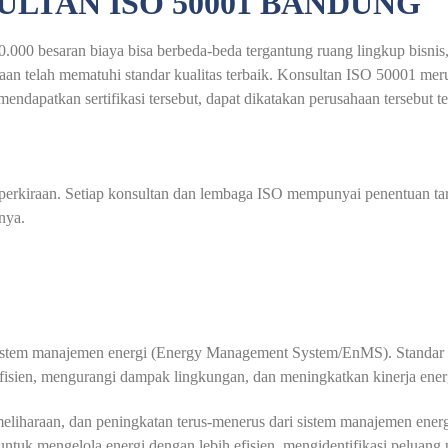
ULTAN ISO 50001 BANDUNG
000 besaran biaya bisa berbeda-beda tergantung ruang lingkup bisnis,
 telah mematuhi standar kualitas terbaik. Konsultan ISO 50001 merupa
endapatkan sertifikasi tersebut, dapat dikatakan perusahaan tersebut t
au perkiraan. Setiap konsultan dan lembaga ISO mempunyai penentuan t
nya.
 sistem manajemen energi (Energy Management System/EnMS). Standar 
fisien, mengurangi dampak lingkungan, dan meningkatkan kinerja energ
liharaan, dan peningkatan terus-menerus dari sistem manajemen energ
 untuk mengelola energi dengan lebih efisien, mengidentifikasi pelu