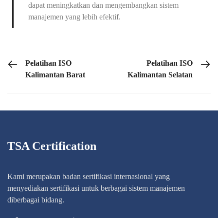
dapat meningkatkan dan mengembangkan sistem
manajemen yang lebih efektif.
PREVIOUS POST
NEXT POST
Pelatihan ISO
Pelatihan ISO
Kalimantan Barat
Kalimantan Selatan
TSA Certification
Kami merupakan badan sertifikasi internasional yang
menyediakan sertifikasi untuk berbagai sistem manajemen
diberbagai bidang.