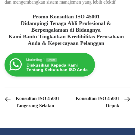
dan mengembangkan sistem manajemen yang lebih efektif.
Promo Konsultan ISO 45001
Didampingi Tenaga Ahli Profesional &
Berpengalaman di Bidangnya
Kami Bantu Tingkatkan Kredibilitas Perusahaan
Anda & Kepercayaan Pelanggan
Marketing 1
Online
Diskusikan Kepada Kami
Tentang Kebutuhan ISO Anda
PREVIOUS POST
NEXT POST
Konsultan ISO 45001
Konsultan ISO 45001
Tangerang Selatan
Depok