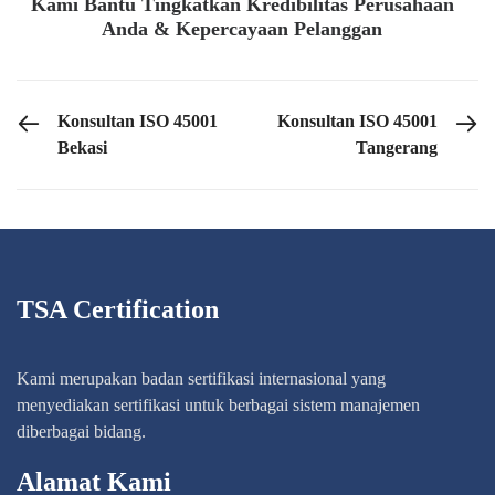
Kami Bantu Tingkatkan Kredibilitas Perusahaan
Anda & Kepercayaan Pelanggan
PREVIOUS POST
NEXT POST
Konsultan ISO 45001
Konsultan ISO 45001
Bekasi
Tangerang
TSA Certification
Kami merupakan badan sertifikasi internasional yang
menyediakan sertifikasi untuk berbagai sistem manajemen
diberbagai bidang.
Alamat Kami