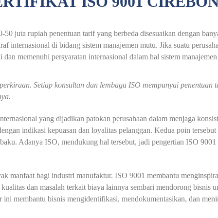
ERTIFIKAT ISO 9001 CIREBO
0-50 juta rupiah penentuan tarif yang berbeda disesuaikan dengan bany
af internasional di bidang sistem manajemen mutu. Jika suatu perusahaa
uai dan memenuhi persyaratan internasional dalam hal sistem manajemen
u perkiraan. Setiap konsultan dan lembaga ISO mempunyai penentuan 
nya.
internasional yang dijadikan patokan perusahaan dalam menjaga konsi
ngan indikasi kepuasan dan loyalitas pelanggan. Kedua poin tersebut s
 baku. Adanya ISO, mendukung hal tersebut, jadi pengertian ISO 900
ak manfaat bagi industri manufaktur. ISO 9001 membantu menginspiras
kualitas dan masalah terkait biaya lainnya sembari mendorong bisnis 
ar ini membantu bisnis mengidentifikasi, mendokumentasikan, dan me