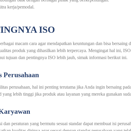
tra kerja/pemodal.
INGNYA ISO
 berbagai macam cara agar mendapatkan keuntungan dan bisa bersaing d
ualitas produk yang dihasilkan lebih terpercaya. Mengingat hal ini, I
i tujuan dan pentingnya ISO lebih jauh, simak informasi berikut ini.
as Perusahaan
tas perusahaan, hal ini penting terutama jika Anda ingin bersaing p
d yang lebih tinggi jika produk atau layanan yang mereka gunakan suda
 Karyawan
si dan peraturan yang bermutu sesuai standar dapat membuat isi perus
tkan kualitas dirinya agar sesuai dengan standar perusahaan yang tela