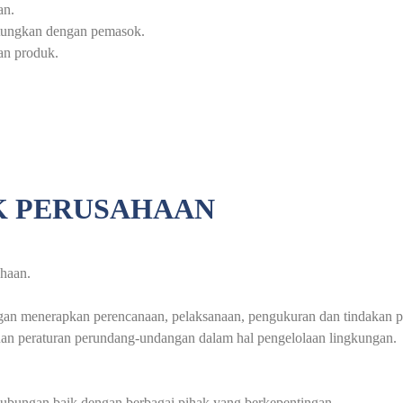
an.
tungkan dengan pemasok.
an produk.
UK PERUSAHAAN
ahaan.
n menerapkan perencanaan, pelaksanaan, pengukuran dan tindakan perb
an peraturan perundang-undangan dalam hal pengelolaan lingkungan.
ubungan baik dengan berbagai pihak yang berkepentingan.