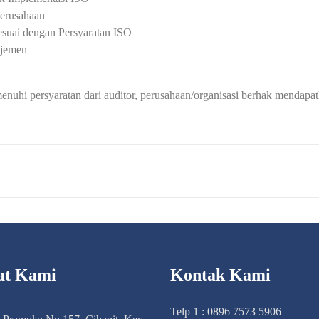
erusahaan
esuai dengan Persyaratan ISO
ajemen
enuhi persyaratan dari auditor, perusahaan/organisasi berhak mendapatk
at Kami
Kontak Kami
Telp 1 : 0896 7573 5906