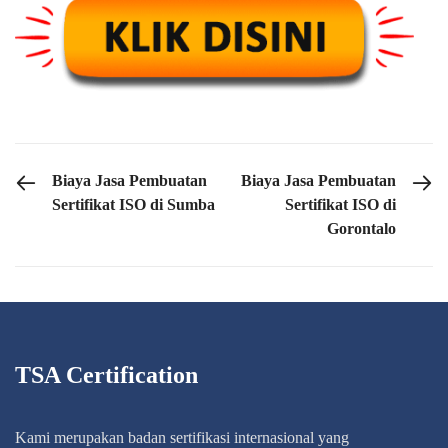
PREVIOUS POST
NEXT POST
Biaya Jasa Pembuatan
Biaya Jasa Pembuatan
Sertifikat ISO di Sumba
Sertifikat ISO di
Gorontalo
TSA Certification
Kami merupakan badan sertifikasi internasional yang