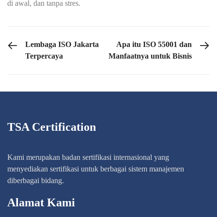
di awal, dan tanpa stres.
PREVIOUS POST
NEXT POST
Lembaga ISO Jakarta
Apa itu ISO 55001 dan
Terpercaya
Manfaatnya untuk Bisnis
TSA Certification
Kami merupakan badan sertifikasi internasional yang
menyediakan sertifikasi untuk berbagai sistem manajemen
diberbagai bidang.
Alamat Kami