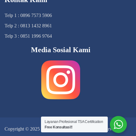
Telp 1 : 0896 7573 5906
Telp 2 : 0813 1432 8961
Telp 3 : 0851 1996 9764
Media Sosial Kami
Layanan Profesional TSA Certification
Free Konsultasi!!
Copyright © 2025
TSA Certification
, All Right Reserved