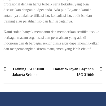
profesional dengan harga terbaik serta fleksibel yang bisa
disesuaikan dengan budget anda. Ada pun Layanan kami di
antaranya adalah sertifikasi iso, konsultasi iso, audit iso dan
training atau pelatihan iso dan lain sebagainya.
Kami sudah banyak membantu dan memberikan sertifikat iso ke
berbagai macam organisasi dan perusahaan yang ada di
indonesia dan di berbagai sektor bisnis agar dapat meningkatkan
dan mengembangkan sistem manajemen yang lebih efektif.
PREVIOUS POST
NEXT POST
Training ISO 31000
Daftar Wilayah Layanan
Jakarta Selatan
ISO 31000