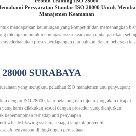
Promo Training ISO 28000
Memahami Persyaratan Standar ISO 28000 Untuk Memba
Manajemen Keamanan
untuk mandapatkan keuntungan yang kompetitif dan memenangkan bisnis
ng diterapkan untuk memitigasi risiko keamanan rantai pasokan, sehing
enyederhanakan proses perdagangan dan bahkan, dalam beberapa kasus,
 28000 SURABAYA
 perusahaan yang mengikuti pelatihan ISO manajemen anti penyuapan:
an dengan ISO 28000, latar belakang dan tujuan yang akan dicapai
n yang harus dilakukan sesuai dengan prosedur yang dianjurkan
pak kepemimpinan terhadap anti penyuapan
erti whistle blowing system, sebagai langkah preventif
salah penyuapan di lingkungan perusahaan