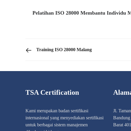
Pelatihan ISO 28000 Membantu Individu 
PREVIOUS POST
Training ISO 28000 Malang
TSA Certification
Alam
Kami merupakan badan sertifikasi
Jl. Tama
internasional yang menyediakan sertifikasi
Bandung 
untuk berbagai sistem manajemen
Barat 40