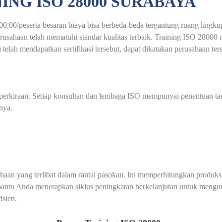
ING ISO 28000 SURABAYA
0,00/peserta besaran biaya bisa berbeda-beda tergantung ruang lingkup
ahaan telah mematuhi standar kualitas terbaik. Training ISO 28000 me
telah mendapatkan sertifikasi tersebut, dapat dikatakan perusahaan te
au perkiraan. Setiap konsultan dan lembaga ISO mempunyai penentuan t
nya.
0
an yang terlibat dalam rantai pasokan. Ini memperhitungkan produksi,
embantu Anda menerapkan siklus peningkatan berkelanjutan untuk mengu
isien.