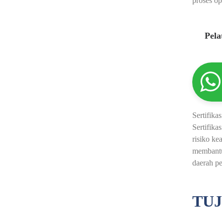
proses op
Pel
Sertifik
Sertifika
risiko ke
membantu
daerah pe
TUJ