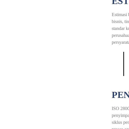
EST
Estimasi 
bisnis, t
standar k
perusahaa
persyarat
PEN
ISO 28000
penyimpan
siklus pe