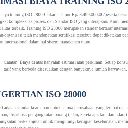
IMASI BIAYA TRAINING ISO 
biaya training ISO 28000 Jakarta Timur Rp. 3.499.000,00/peserta besa
ingkat kompleksitas proses, dan Standar ISO yang diterapkan. Kami m
ualitas terbaik. Training ISO 28000 merupakan standar bertaraf interna
n/organisasi telah mendapatkan sertifikasi tersebut, dapat dikatakan p
an internasional dalam hal sistem manajemen mutu.
Catatan: Biaya di atas hanyalah estimasi atau perkiraan. Setiap ko
tarif yang berbeda disesuaikan dengan banyaknya jumlah karyawan, a
GERTIAN ISO 28000
 adalah standar keamanan untuk semua perusahaan yang terlibat dalam
an, distribusi, pengangkutan barang (jalan, kereta api, laut dan uda
ningkatan berkelanjutan untuk mengurangi kerugian keselamatan, mem