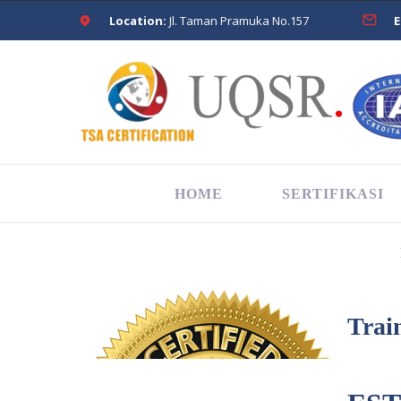
Location:
Jl. Taman Pramuka No.157
E
HOME
SERTIFIKASI
Trai