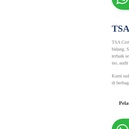
TSA
TSA Certi
bidang. S
terbaik s
iso, audit
Kami sud
di berbag
Pel