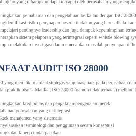
ni tujuan yang diharapkan dapat tercapai oleh perusahaan yang mengik
ningkatkan pemahaman dan pengetahuan berkaitan dengan ISO 28000, l
gidentifikasi risiko penyuapan beserta tindakan yang harus dilakukan
mpelajari pentingnya leadership dan juga dampak kepemimpinan terha
erapkan sistem pelaporan yang terintegrasi seperti whistle blowing sy
mpu melakukan investigasi dan memecahkan masalah penyuapan di li
FAAT AUDIT ISO 28000
 yang memiliki manfaat strategis yang luas, baik pada perusahaan dan 
an praktik bisnis. Manfaat ISO 28000 (namun tidak terbatas) meliputi b
ningkatkan kredibilitas dan pengakuan/pengenalan merek
ahanan perusahaan yang terintegrasi
ktek manajemen yang sistematis
nyelaraskan terminologi dan penggunaan secara konseptual
ingkatan kinerja rantai pasokan