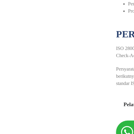
Pem
Pro
PER
ISO 28000
Check-Ac
Persyara
berikutny
standar 
Pel