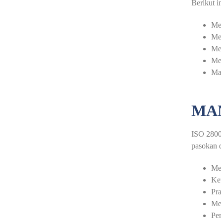
Berikut i
Me
Men
Me
Men
Ma
MAN
ISO 28000
pasokan d
Me
Ket
Pra
Me
Pen