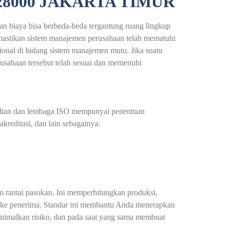
28000 JAKARTA TIMUR
ran biaya bisa berbeda-beda tergantung ruang lingkup
emastikan sistem manajemen perusahaan telah mematuhi
sional di bidang sistem manajemen mutu. Jika suatu
erusahaan tersebut telah sesuai dan memenuhi
nsultan dan lembaga ISO mempunyai penentuan
kreditasi, dan lain sebagainya.
 rantai pasokan. Ini memperhitungkan produksi,
ra) ke penerima. Standar ini membantu Anda menerapkan
inimalkan risiko, dan pada saat yang sama membuat