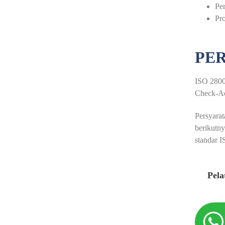
Pem
Pro
PER
ISO 28000
Check-Ac
Persyara
berikutny
standar 
Pel