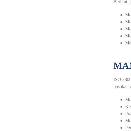
Berikut i
Me
Men
Me
Men
Ma
MAN
ISO 28000
pasokan d
Me
Ket
Pra
Me
Pen