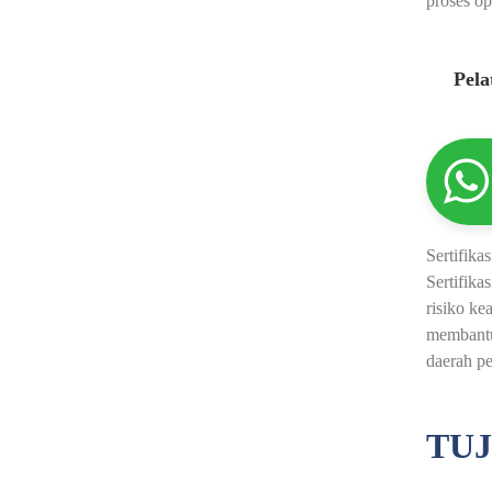
proses op
Pel
Sertifik
Sertifika
risiko ke
membantu
daerah pe
TUJ