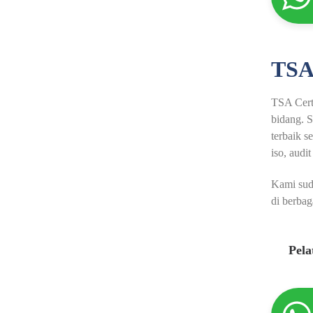
TSA
TSA Certi
bidang. S
terbaik s
iso, audit
Kami sud
di berbag
Pel