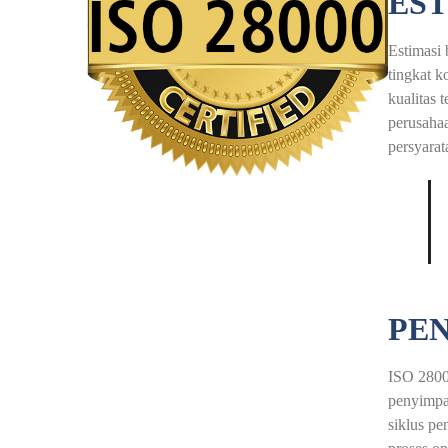
EST
Estimasi 
tingkat k
kualitas 
perusahaa
persyarat
PEN
ISO 28000
penyimpan
siklus pe