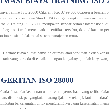
IMASI BIAYA TRAINING ISO 
biaya training ISO 28000 Cikarang Rp. 3.499.000,00/peserta besaran bi
ompleksitas proses, dan Standar ISO yang diterapkan. Kami memastika
terbaik. Training ISO 28000 merupakan standar bertaraf internasional d
n/organisasi telah mendapatkan sertifikasi tersebut, dapat dikatakan p
an internasional dalam hal sistem manajemen mutu.
Catatan: Biaya di atas hanyalah estimasi atau perkiraan. Setiap ko
tarif yang berbeda disesuaikan dengan banyaknya jumlah karyawan, a
GERTIAN ISO 28000
 adalah standar keamanan untuk semua perusahaan yang terlibat dalam
an, distribusi, pengangkutan barang (jalan, kereta api, laut dan uda
ningkatan berkelanjutan untuk mengurangi kerugian keselamatan, mem