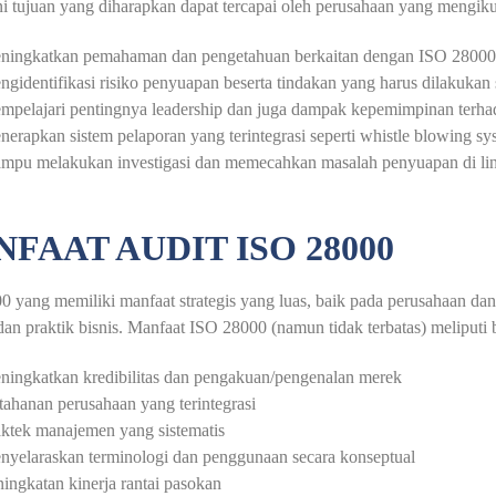
ni tujuan yang diharapkan dapat tercapai oleh perusahaan yang mengik
ningkatkan pemahaman dan pengetahuan berkaitan dengan ISO 28000, l
gidentifikasi risiko penyuapan beserta tindakan yang harus dilakukan
mpelajari pentingnya leadership dan juga dampak kepemimpinan terha
erapkan sistem pelaporan yang terintegrasi seperti whistle blowing sy
mpu melakukan investigasi dan memecahkan masalah penyuapan di li
FAAT AUDIT ISO 28000
 yang memiliki manfaat strategis yang luas, baik pada perusahaan dan 
an praktik bisnis. Manfaat ISO 28000 (namun tidak terbatas) meliputi b
ningkatkan kredibilitas dan pengakuan/pengenalan merek
ahanan perusahaan yang terintegrasi
ktek manajemen yang sistematis
nyelaraskan terminologi dan penggunaan secara konseptual
ingkatan kinerja rantai pasokan