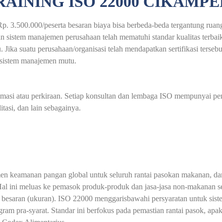
RAINING ISO 22000 CIKAMP
. 3.500.000/peserta besaran biaya bisa berbeda-beda tergantung ruang 
 sistem manajemen perusahaan telah mematuhi standar kualitas terbai
 Jika suatu perusahaan/organisasi telah mendapatkan sertifikasi tersebu
 sistem manajemen mutu.
timasi atau perkiraan. Setiap konsultan dan lembaga ISO mempunyai pe
asi, dan lain sebagainya.
n keamanan pangan global untuk seluruh rantai pasokan makanan, dar
Hal ini meluas ke pemasok produk-produk dan jasa-jasa non-makanan se
gai besaran (ukuran). ISO 22000 menggarisbawahi persyaratan untuk 
ram pra-syarat. Standar ini berfokus pada pemastian rantai pasok, apa