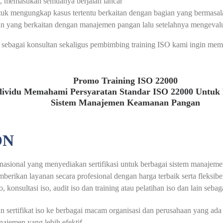
, memastikan semuanya berjalan lancar
untuk mengungkap kasus tertentu berkaitan dengan bagian yang bermas
an yang berkaitan dengan manajemen pangan lalu setelahnya mengevalu
sebagai konsultan sekaligus pembimbing training ISO kami ingin mema
Promo Training ISO 22000
dividu Memahami Persyaratan Standar ISO 22000 Untu
Sistem Manajemen Keamanan Pangan
ON
ernasional yang menyediakan sertifikasi untuk berbagai sistem manajeme
mberikan layanan secara profesional dengan harga terbaik serta fleksi
, konsultasi iso, audit iso dan training atau pelatihan iso dan lain sebag
rtifikat iso ke berbagai macam organisasi dan perusahaan yang ada di 
jemen yang lebih efektif.