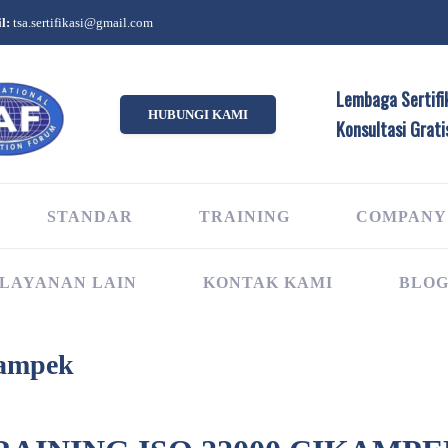
l:
tsa.sertifikasi@gmail.com
Lembaga Sertifik
HUBUNGI KAMI
Konsultasi Grati
STANDAR
TRAINING
COMPANY
LAYANAN LAIN
KONTAK KAMI
BLO
kampek