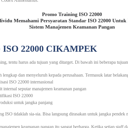
 Codex Alimentarius.
Promo Training ISO 22000
dividu Memahami Persyaratan Standar ISO 22000 Untu
Sistem Manajemen Keamanan Pangan
 ISO 22000 CIKAMPEK
g, tentu harus ada tujuan yang ditarget. Di bawah ini beberapa tujuan 
lengkap dan menyeluruh kepada perusahaan. Termasuk latar belakang 
sasi ISO 22000 internasional
t internal seputar manajemen keamanan pangan
tifikasi ISO 22000
produksi untuk jangka panjang
ng ISO tidaklah sia-sia. Bisa langsung dirasakan untuk jangka pende
 manajemen keamanan pangan itu sangat berharga. Ketika setiap staff 