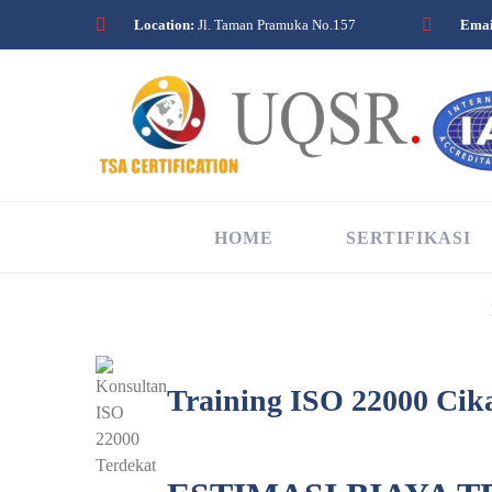
Location:
Jl. Taman Pramuka No.157
Emai
HOME
SERTIFIKASI
Training ISO 22000 Ci