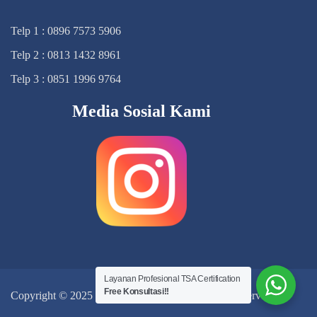
Telp 1 : 0896 7573 5906
Telp 2 : 0813 1432 8961
Telp 3 : 0851 1996 9764
Media Sosial Kami
Layanan Profesional TSA Certification
Free Konsultasi!!
Copyright © 2025
TSA Certification
, All Right Reserved