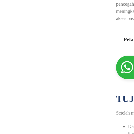
pencegah
meningka
akses pas
Pel
TUJ
Setelah m
Dap
lin