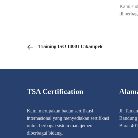
Kami sud
di berbag
PREVIOUS POST
Training ISO 14001 Cikampek
TSA Certification
Alam
Kami merupakan badan sertifikasi
Jl. Tama
internasional yang menyediakan sertifikasi
Bandung 
untuk berbagai sistem manajemen
Barat 40
diberbagai bidang.