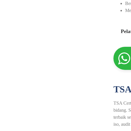
Ber
Men
Pel
TSA
TSA Certi
bidang. S
terbaik s
iso, audit