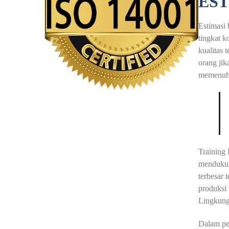
EST
Estimasi 
tingkat k
kualitas 
orang jik
memenuhi
Training
mendukun
terbesar 
produksi
Lingkung
Dalam pel