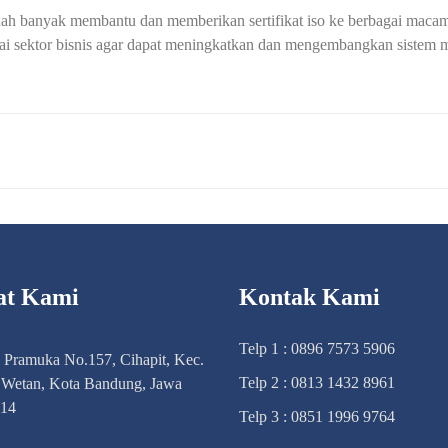
ah banyak membantu dan memberikan sertifikat iso ke berbagai macam 
ai sektor bisnis agar dapat meningkatkan dan mengembangkan sistem m
at Kami
Kontak Kami
Telp 1 : 0896 7573 5906
n Pramuka No.157, Cihapit, Kec.
Telp 2 : 0813 1432 8961
Wetan, Kota Bandung, Jawa
114
Telp 3 : 0851 1996 9764