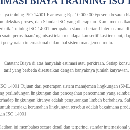
IMASI BIAYA TRAINING ISO
biaya training ISO 14001 Karawang Rp. 10.000.000/peserta besaran bia
ompleksitas proses, dan Standar ISO yang diterapkan. Kami memastika
terbaik. Training ISO 14001 merupakan standar bertaraf internasional
a suatu perusahaan/organisasi telah mendapatkan sertifikasi tersebut, da
 persyaratan internasional dalam hal sistem manajemen mutu.
Catatan: Biaya di atas hanyalah estimasi atau perkiraan. Setiap ko
tarif yang berbeda disesuaikan dengan banyaknya jumlah karyawan, a
 ISO 14001 Tujuan dari penerapan sistem manajemen lingkungan (SML) 
g perlindungan lingkungan dan pencegahan pencemaran yang seimban
terhadap lingkungan kiranya adalah pengurangan limbah berbahaya. Sala
 untuk menjaga keramahan lingkungan tersebut adalah bagaimana pro
an ISO 14001.
atihan ini membahas secara detail dan terperinci standar internasiona