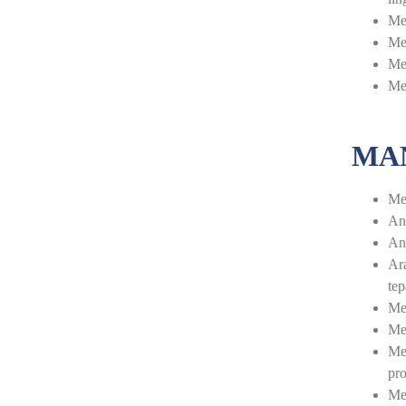
Me
Me
Mem
Me
MAN
Mem
And
And
Ara
tep
Me
Me
Mem
pro
Me