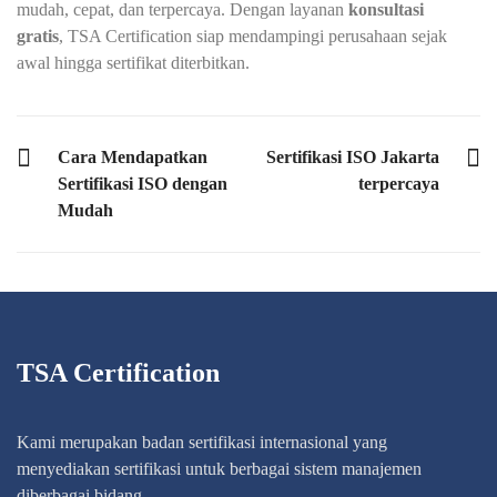
mudah, cepat, dan terpercaya. Dengan layanan
konsultasi
gratis
, TSA Certification siap mendampingi perusahaan sejak
awal hingga sertifikat diterbitkan.
PREVIOUS POST
NEXT POST
Cara Mendapatkan
Sertifikasi ISO Jakarta
Sertifikasi ISO dengan
terpercaya
Mudah
TSA Certification
Kami merupakan badan sertifikasi internasional yang
menyediakan sertifikasi untuk berbagai sistem manajemen
diberbagai bidang.