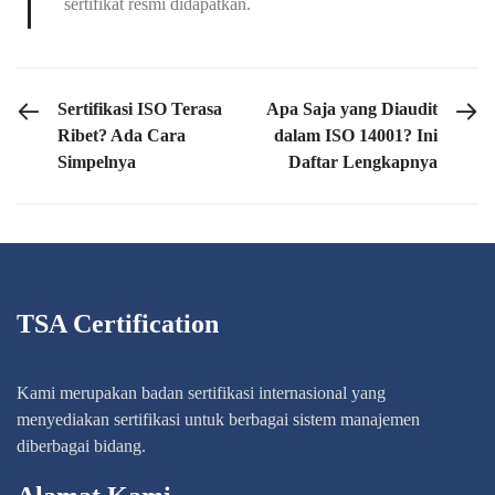
sertifikat resmi didapatkan.
PREVIOUS POST
NEXT POST
Sertifikasi ISO Terasa
Apa Saja yang Diaudit
Ribet? Ada Cara
dalam ISO 14001? Ini
Simpelnya
Daftar Lengkapnya
TSA Certification
Kami merupakan badan sertifikasi internasional yang
menyediakan sertifikasi untuk berbagai sistem manajemen
diberbagai bidang.