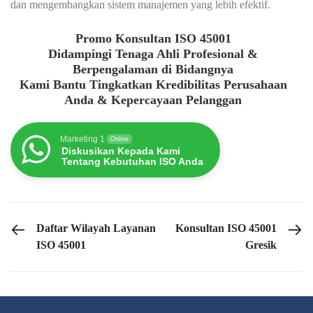
dan mengembangkan sistem manajemen yang lebih efektif.
Promo Konsultan ISO 45001
Didampingi Tenaga Ahli Profesional &
Berpengalaman di Bidangnya
Kami Bantu Tingkatkan Kredibilitas Perusahaan
Anda & Kepercayaan Pelanggan
Marketing 1
Online
Diskusikan Kepada Kami
Tentang Kebutuhan ISO Anda
PREVIOUS POST
NEXT POST
Daftar Wilayah Layanan
Konsultan ISO 45001
ISO 45001
Gresik