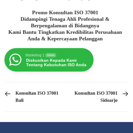
Promo Konsultan ISO 37001
Didampingi Tenaga Ahli Profesional &
Berpengalaman di Bidangnya
Kami Bantu Tingkatkan Kredibilitas Perusahaan
Anda & Kepercayaan Pelanggan
Marketing 1
Online
Diskusikan Kepada Kami
Tentang Kebutuhan ISO Anda
PREVIOUS POST
NEXT POST
Konsultan ISO 37001
Konsultan ISO 37001
Bali
Sidoarjo