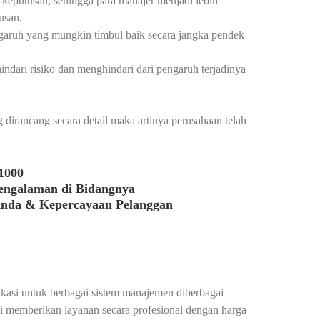
 keputusan, sehingga para manajer menjadi lebih
usan.
aruh yang mungkin timbul baik secara jangka pendek
dari risiko dan menghindari dari pengaruh terjadinya
irancang secara detail maka artinya perusahaan telah
1000
pengalaman di Bidangnya
Anda & Kepercayaan Pelanggan
fikasi untuk berbagai sistem manajemen diberbagai
mi memberikan layanan secara profesional dengan harga