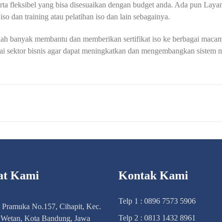
erta fleksibel yang bisa disesuaikan dengan budget anda. Ada pun Layana
 iso dan training atau pelatihan iso dan lain sebagainya.
ah banyak membantu dan memberikan sertifikat iso ke berbagai macam 
ai sektor bisnis agar dapat meningkatkan dan mengembangkan sistem m
at Kami
Kontak Kami
Telp 1 : 0896 7573 5906
n Pramuka No.157, Cihapit, Kec.
Telp 2 : 0813 1432 8961
Wetan, Kota Bandung, Jawa