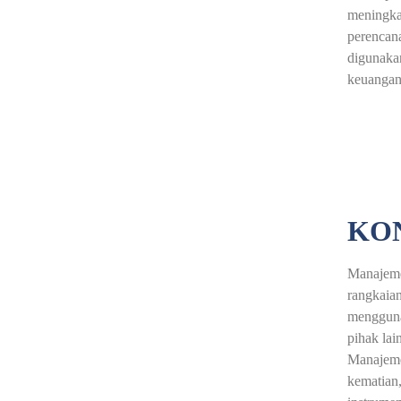
meningkat
perencana
digunakan
keuangan
KON
Manajemen
rangkaian
mengguna
pihak lai
Manajemen
kematian,