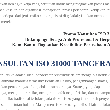
kan kerangka kerja yang bertujuan untuk mengintegrasikan proses manaj
an keseluruhan organisasi, manajemen, proses pelaporan, kebijakan, nil
 terlepas dari jenis risiko dan organisasi di geladak; itu akan membantu
 mereka.
Promo Konsultan ISO 3
Didampingi Tenaga Ahli Profesional & Ber
Kami Bantu Tingkatkan Kredibilitas Perusahaan 
SULTAN ISO 31000 TANGER
 Risiko adalah suatu pendekatan terstruktur dalam mengelola ketidak
 aktivitas manusia termasuk: Penilaian Resiko, pengembangan strategi
kan pemberdayaan/pengelolaan sumber daya. Strategi yang dapat diamb
nnya, menghindari risiko, mengurangi efek negatif risiko, dan menampu
 risiko tradisional terfokus pada risiko-risiko yang timbul oleh penyeb
 serta tuntutan hukum. Manajemen risiko keuangan, di sisi lain, terfo