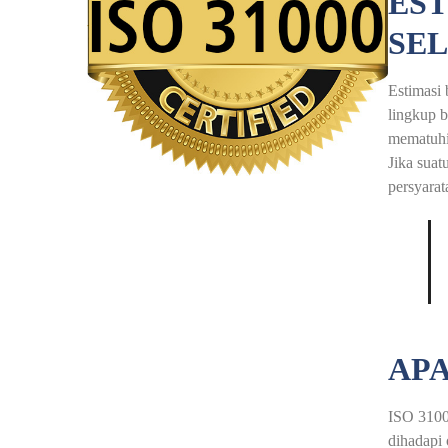
EST
SE
Estimasi 
lingkup b
mematuhi 
Jika suat
persyarat
APA
ISO 31000
dihadapi