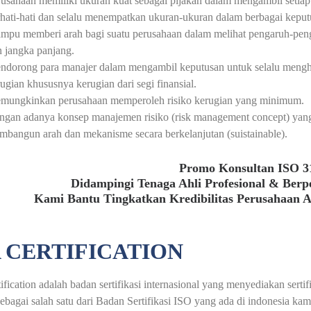
usahaan memiliki ukuran kuat sebagai pijakan dalam mengambil setiap
hati-hati dan selalu menempatkan ukuran-ukuran dalam berbagai keput
mpu memberi arah bagi suatu perusahaan dalam melihat pengaruh-peng
 jangka panjang.
dorong para manajer dalam mengambil keputusan untuk selalu menghin
ugian khususnya kerugian dari segi finansial.
mungkinkan perusahaan memperoleh risiko kerugian yang minimum.
gan adanya konsep manajemen risiko (risk management concept) yang d
bangun arah dan mekanisme secara berkelanjutan (suistainable).
Promo Konsultan ISO 3
Didampingi Tenaga Ahli Profesional & Ber
Kami Bantu Tingkatkan Kredibilitas Perusahaan 
 CERTIFICATION
fication adalah badan sertifikasi internasional yang menyediakan serti
ebagai salah satu dari Badan Sertifikasi ISO yang ada di indonesia ka