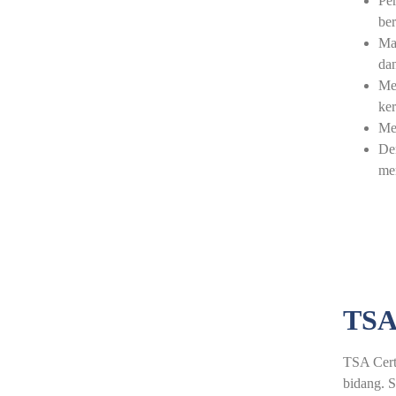
Per
ber
Ma
dan
Men
ker
Me
Den
mem
TSA
TSA Certi
bidang. S