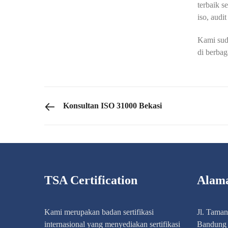
terbaik s
iso, audit
Kami sud
di berbag
PREVIOUS POST
Konsultan ISO 31000 Bekasi
TSA Certification
Alam
Kami merupakan badan sertifikasi
Jl. Tama
internasional yang menyediakan sertifikasi
Bandung 