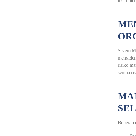
instrume
ME
ORG
Sistem M
mengiden
risiko ma
semua ris
MAN
SE
Beberapa