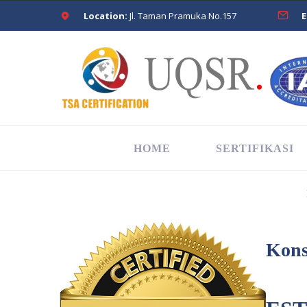
Location:
Jl. Taman Pramuka No.157
E
HOME
SERTIFIKASI
Kons