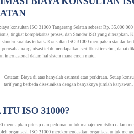
IMASI BIAYA KONSULTAN IS
LATAN
biaya konsultan ISO 31000 Tangerang Selatan sebesar Rp. 35.000.000 
isnis, tingkat kompleksitas proses, dan Standar ISO yang diterapkan.
standar kualitas terbaik. Konsultan ISO 31000 merupakan standar bert
u perusahaan/organisasi telah mendapatkan sertifikasi tersebut, dapat d
an internasional dalam hal sistem manajemen mutu.
Catatan: Biaya di atas hanyalah estimasi atau perkiraan. Setiap ko
tarif yang berbeda disesuaikan dengan banyaknya jumlah karyawan, a
 ITU ISO 31000?
 menetapkan prinsip dan pedoman untuk manajemen risiko dalam mengi
 oleh organisasi. ISO 31000 merekomendasikan organisasi untuk men