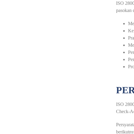
ISO 28000
pasokan d
Me
Ket
Pra
Me
Pen
Pem
Pro
PER
ISO 28000
Check-Ac
Persyara
berikutny