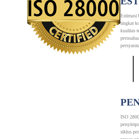
EST
Estimasi 
tingkat k
kualitas 
perusahaa
persyarat
PEN
ISO 28000
penyimpan
siklus pe