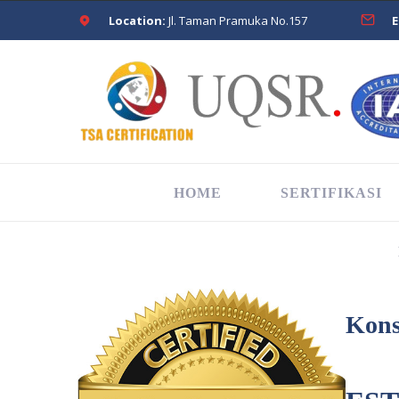
Location:
Jl. Taman Pramuka No.157
E
HOME
SERTIFIKASI
Kons