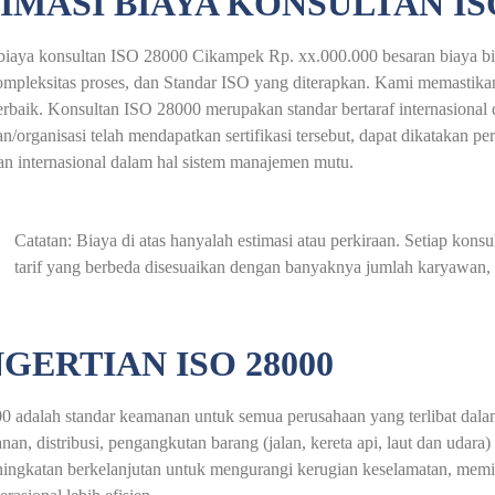
IMASI BIAYA KONSULTAN IS
biaya konsultan ISO 28000 Cikampek Rp. xx.000.000 besaran biaya bis
ompleksitas proses, dan Standar ISO yang diterapkan. Kami memastika
terbaik. Konsultan ISO 28000 merupakan standar bertaraf internasional
n/organisasi telah mendapatkan sertifikasi tersebut, dapat dikatakan p
an internasional dalam hal sistem manajemen mutu.
Catatan: Biaya di atas hanyalah estimasi atau perkiraan. Setiap ko
tarif yang berbeda disesuaikan dengan banyaknya jumlah karyawan, a
GERTIAN ISO 28000
 adalah standar keamanan untuk semua perusahaan yang terlibat dalam
an, distribusi, pengangkutan barang (jalan, kereta api, laut dan uda
ningkatan berkelanjutan untuk mengurangi kerugian keselamatan, mem