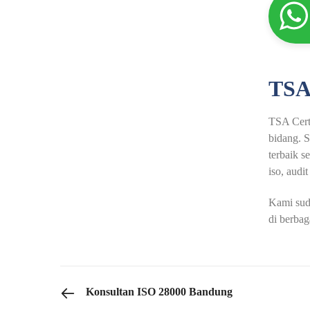
TSA
TSA Certi
bidang. S
terbaik s
iso, audit
Kami sud
di berbag
PREVIOUS POST
Konsultan ISO 28000 Bandung