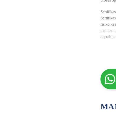
proses op
Sertifik
Sertifika
risiko ke
membantu
daerah pe
MAN