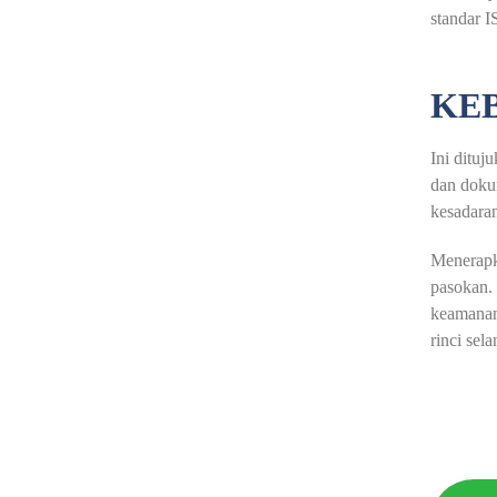
standar 
KEB
Ini dituj
dan dokum
kesadaran
Menerapk
pasokan.
keamanan 
rinci sela