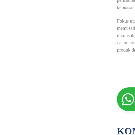
perusaha
kepuasan 
Fokus ut
memusatk
dikonsol
/ atau k
produk d
KON