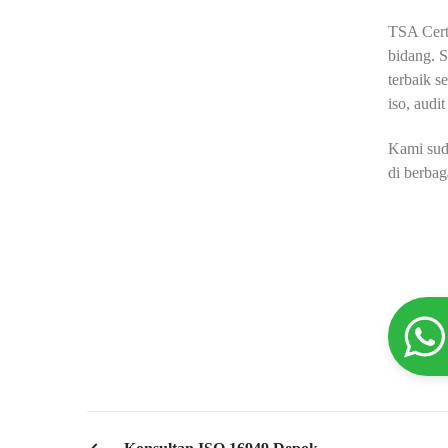
TSA Certi
bidang. S
terbaik s
iso, audit
Kami sud
di berbag
PREVIOUS POST