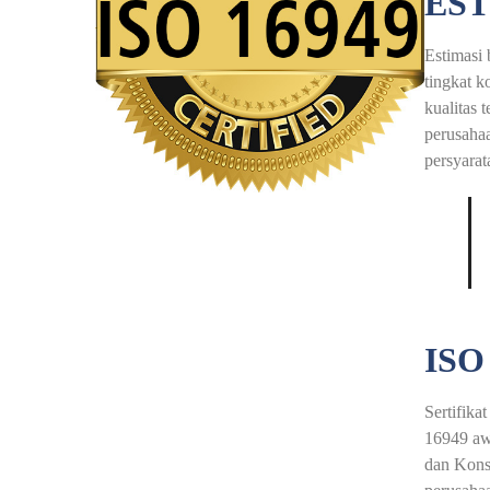
EST
Estimasi 
tingkat k
kualitas 
perusahaa
persyarat
ISO
Sertifik
16949 aw
dan Konsu