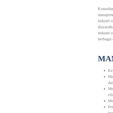
Konsultan
manajeme
industri 
disyaratk
industri 
berbagai 
MAN
Ke
Men
dan
Men
efi
Me
Pe
mem