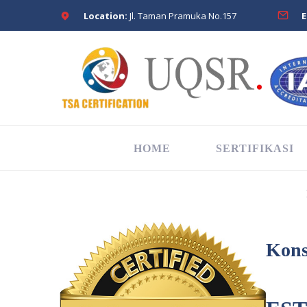
Location:
Jl. Taman Pramuka No.157
E
HOME
SERTIFIKASI
Kons