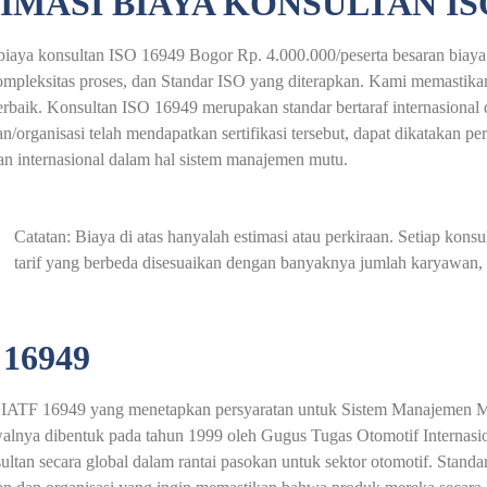
IMASI BIAYA KONSULTAN IS
biaya konsultan ISO 16949 Bogor Rp. 4.000.000/peserta besaran biaya 
ompleksitas proses, dan Standar ISO yang diterapkan. Kami memastika
terbaik. Konsultan ISO 16949 merupakan standar bertaraf internasional
n/organisasi telah mendapatkan sertifikasi tersebut, dapat dikatakan p
an internasional dalam hal sistem manajemen mutu.
Catatan: Biaya di atas hanyalah estimasi atau perkiraan. Setiap ko
tarif yang berbeda disesuaikan dengan banyaknya jumlah karyawan, a
 16949
at IATF 16949 yang menetapkan persyaratan untuk Sistem Manajemen M
alnya dibentuk pada tahun 1999 oleh Gugus Tugas Otomotif Internasio
ltan secara global dalam rantai pasokan untuk sektor otomotif. Stan