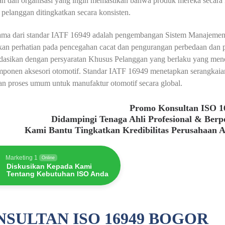
an dan organisasi yang ingin memastikan bahwa produk mereka secara
pelanggan ditingkatkan secara konsisten.
ama dari standar IATF 16949 adalah pengembangan Sistem Manajemen
an perhatian pada pencegahan cacat dan pengurangan perbedaan dan pe
idasikan dengan persyaratan Khusus Pelanggan yang berlaku yang men
omponen aksesori otomotif. Standar IATF 16949 menetapkan serangkai
an proses umum untuk manufaktur otomotif secara global.
Promo Konsultan ISO 1
Didampingi Tenaga Ahli Profesional & Ber
Kami Bantu Tingkatkan Kredibilitas Perusahaan 
Marketing 1
Online
Diskusikan Kepada Kami
Tentang Kebutuhan ISO Anda
SULTAN ISO 16949 BOGOR