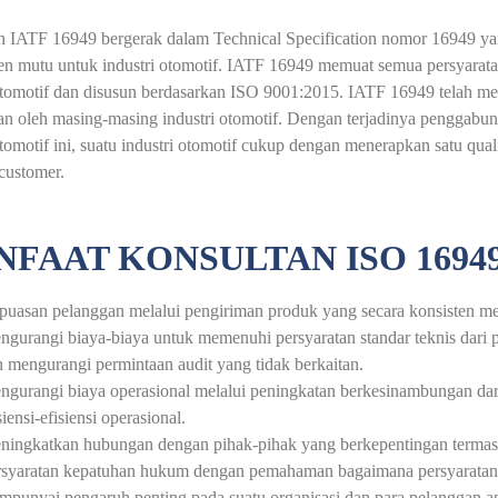
 IATF 16949 bergerak dalam Technical Specification nomor 16949 yan
n mutu untuk industri otomotif. IATF 16949 memuat semua persyarata
otomotif dan disusun berdasarkan ISO 9001:2015. IATF 16949 telah m
an oleh masing-masing industri otomotif. Dengan terjadinya penggabun
otomotif ini, suatu industri otomotif cukup dengan menerapkan satu q
customer.
FAAT KONSULTAN ISO 1694
puasan pelanggan melalui pengiriman produk yang secara konsisten m
gurangi biaya-biaya untuk memenuhi persyaratan standar teknis dari 
 mengurangi permintaan audit yang tidak berkaitan.
gurangi biaya operasional melalui peningkatan berkesinambungan dari 
siensi-efisiensi operasional.
ningkatkan hubungan dengan pihak-pihak yang berkepentingan termasu
rsyaratan kepatuhan hukum dengan pemahaman bagaimana persyaratan 
punyai pengaruh penting pada suatu organisasi dan para pelanggan a