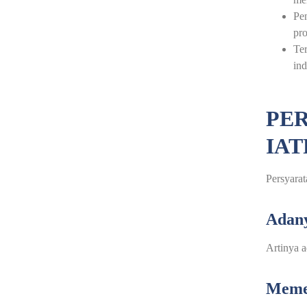
Pe
pro
Ter
ind
PE
IAT
Persyara
Adany
Artinya a
Memen