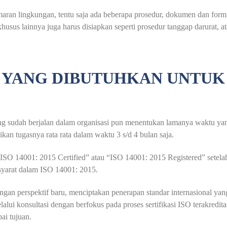
cemaran lingkungan, tentu saja ada beberapa prosedur, dokumen dan fo
sus lainnya juga harus disiapkan seperti prosedur tanggap darurat, at
YANG DIBUTUHKAN UNTUK S
ang sudah berjalan dalam organisasi pun menentukan lamanya waktu ya
an tugasnya rata rata dalam waktu 3 s/d 4 bulan saja.
SO 14001: 2015 Certified” atau “ISO 14001: 2015 Registered” setelah d
syarat dalam ISO 14001: 2015.
engan perspektif baru, menciptakan penerapan standar internasional 
alui konsultasi dengan berfokus pada proses sertifikasi ISO terakredita
ai tujuan.