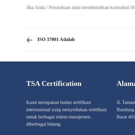
Jika Anda / Perusahaan anda membutuhkan konsultasi IS
PREVIOUS POST
ISO 37001 Adalah
TSA Certification
Alam
Kami merupakan badan sertifikasi
Jl. Tama
internasional yang menyediakan sertifikasi
Bandung 
untuk berbagai sistem manajemen
Barat 40
diberbagai bidang.