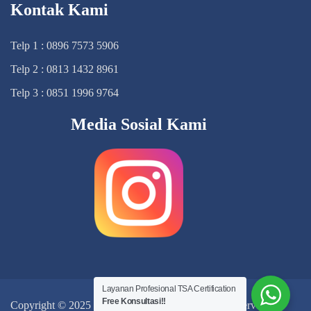
Kontak Kami
Telp 1 : 0896 7573 5906
Telp 2 : 0813 1432 8961
Telp 3 : 0851 1996 9764
Media Sosial Kami
Layanan Profesional TSA Certification
Free Konsultasi!!
Copyright © 2025
TSA Certification
, All Right Reserved