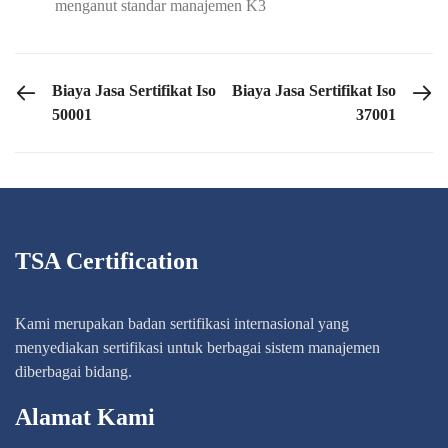
menganut standar manajemen K3
PREVIOUS POST
NEXT POST
Biaya Jasa Sertifikat Iso
Biaya Jasa Sertifikat Iso
50001
37001
TSA Certification
Kami merupakan badan sertifikasi internasional yang
menyediakan sertifikasi untuk berbagai sistem manajemen
diberbagai bidang.
Alamat Kami