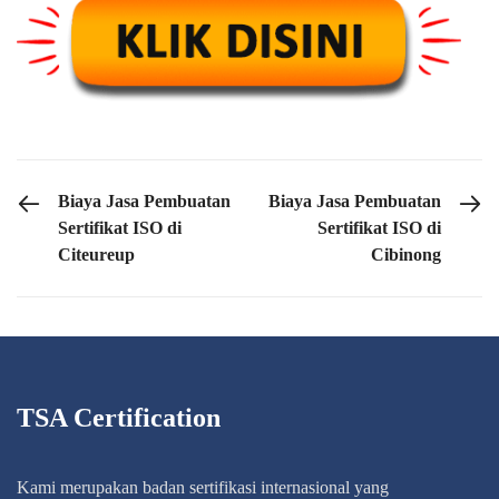
PREVIOUS POST
NEXT POST
Biaya Jasa Pembuatan
Biaya Jasa Pembuatan
Sertifikat ISO di
Sertifikat ISO di
Citeureup
Cibinong
TSA Certification
Kami merupakan badan sertifikasi internasional yang