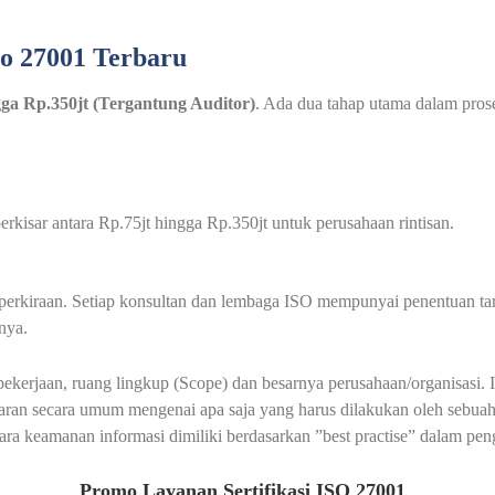
so 27001 Terbaru
ngga Rp.350jt (Tergantung Auditor)
. Ada dua tahap utama dalam proses
rkisar antara Rp.75jt hingga Rp.350jt untuk perusahaan rintisan.
au perkiraan. Setiap konsultan dan lembaga ISO mempunyai penentuan t
nya.
 pekerjaan, ruang lingkup (Scope) dan besarnya perusahaan/organisas
an secara umum mengenai apa saja yang harus dilakukan oleh sebuah
a keamanan informasi dimiliki berdasarkan ”best practise” dalam pen
Promo Layanan Sertifikasi ISO 27001