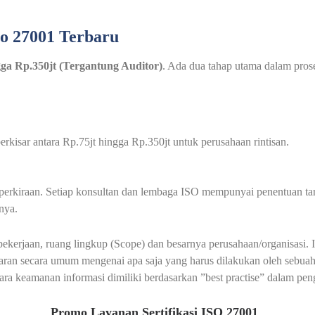
so 27001 Terbaru
ngga Rp.350jt (Tergantung Auditor)
. Ada dua tahap utama dalam proses
rkisar antara Rp.75jt hingga Rp.350jt untuk perusahaan rintisan.
au perkiraan. Setiap konsultan dan lembaga ISO mempunyai penentuan t
nya.
 pekerjaan, ruang lingkup (Scope) dan besarnya perusahaan/organisas
an secara umum mengenai apa saja yang harus dilakukan oleh sebuah
a keamanan informasi dimiliki berdasarkan ”best practise” dalam pen
Promo Layanan Sertifikasi ISO 27001