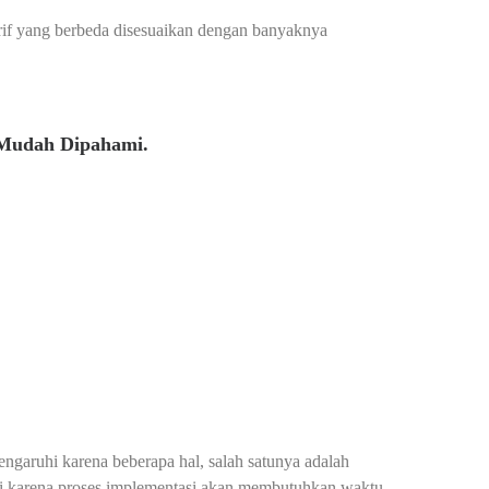
arif yang berbeda disesuaikan dengan banyaknya
 Mudah Dipahami.
pengaruhi karena beberapa hal, salah satunya adalah
ggi karena proses implementasi akan membutuhkan waktu