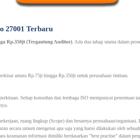
so 27001 Terbaru
ngga Rp.350jt (Tergantung Auditor)
. Ada dua tahap utama dalam proses
rkisar antara Rp.75jt hingga Rp.350jt untuk perusahaan rintisan.
au perkiraan. Setiap konsultan dan lembaga ISO mempunyai penentuan t
nya.
 pekerjaan, ruang lingkup (Scope) dan besarnya perusahaan/organisas
an secara umum mengenai apa saja yang harus dilakukan oleh sebuah
a keamanan informasi dimiliki berdasarkan ”best practise” dalam pen