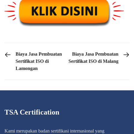
PREVIOUS POST
NEXT POST
Biaya Jasa Pembuatan
Biaya Jasa Pembuatan
Sertifikat ISO di
Sertifikat ISO di Malang
Lamongan
TSA Certification
Kami merupakan badan sertifikasi internasional yang