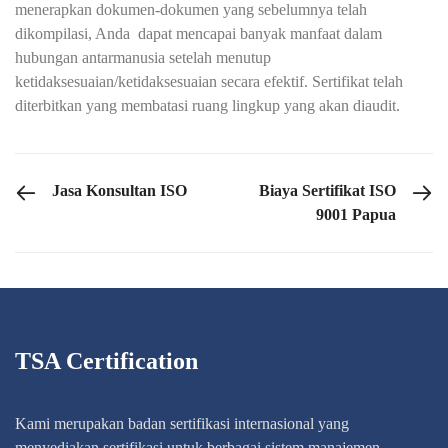
menerapkan dokumen-dokumen yang sebelumnya telah
dikompilasi, Anda dapat mencapai banyak manfaat dalam
hubungan antarmanusia setelah menutup
ketidaksesuaian/ketidaksesuaian secara efektif. Sertifikat telah
diterbitkan yang membatasi ruang lingkup yang akan diaudit.
PREVIOUS POST
NEXT POST
Jasa Konsultan ISO
Biaya Sertifikat ISO
9001 Papua
TSA Certification
Kami merupakan badan sertifikasi internasional yang
menyediakan sertifikasi untuk berbagai sistem manajemen